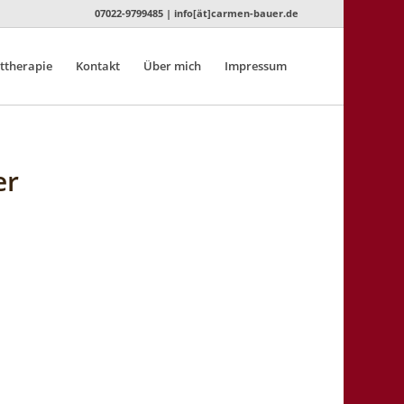
07022-9799485 | info[ät]carmen-bauer.de
ttherapie
Kontakt
Über mich
Impressum
er