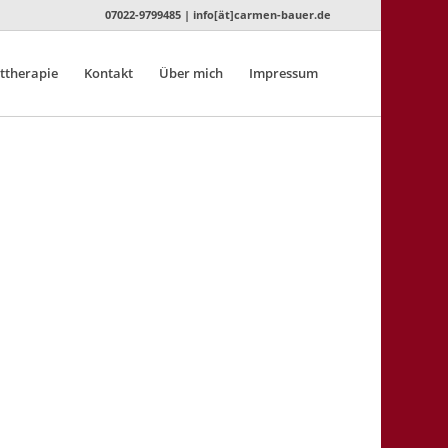
07022-9799485 | info[ät]carmen-bauer.de
ttherapie
Kontakt
Über mich
Impressum