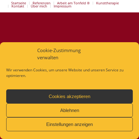
Startseite
Referenzen
Arbeit am Tonfeld ®
Kunsttherapie
Kontakt
Über mich
Impressum
Cookie-Zustimmung
verwalten
Wir verwenden Cookies, um unsere Website und unseren Service zu
optimieren.
Cookies akzeptieren
Ablehnen
Einstellungen anzeigen