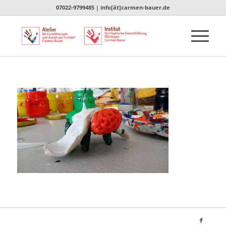
07022-9799485 | info[ät]carmen-bauer.de