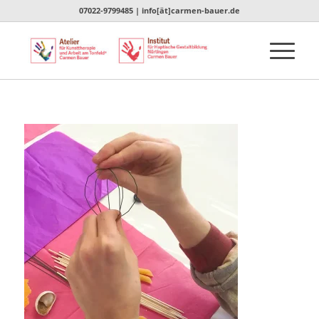
07022-9799485 | info[ät]carmen-bauer.de